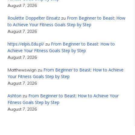
August 7, 2026
Roulette Doppelter Einsatz
From Beginner to Beast: How
zu
to Achieve Your Fitness Goals Step by Step
August 7, 2026
https://elpis.Edu.pl/
From Beginner to Beast: How to
zu
Achieve Your Fitness Goals Step by Step
August 7, 2026
From Beginner to Beast: How to Achieve
Matthewswign
zu
Your Fitness Goals Step by Step
August 7, 2026
Ashton
From Beginner to Beast: How to Achieve Your
zu
Fitness Goals Step by Step
August 7, 2026