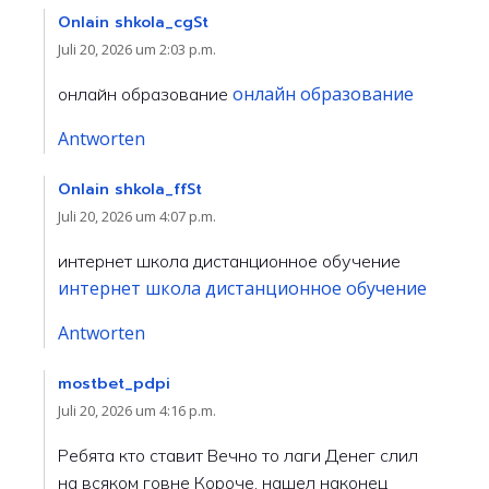
Onlain shkola_cgSt
Juli 20, 2026 um 2:03 p.m.
онлайн образование
онлайн образование
Antworten
Onlain shkola_ffSt
Juli 20, 2026 um 4:07 p.m.
интернет школа дистанционное обучение
интернет школа дистанционное обучение
Antworten
mostbet_pdpi
Juli 20, 2026 um 4:16 p.m.
Ребята кто ставит Вечно то лаги Денег слил
на всяком говне Короче, нашел наконец