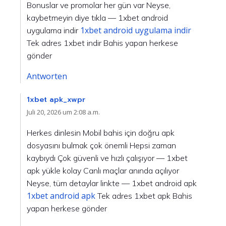
Bonuslar ve promolar her gün var Neyse,
kaybetmeyin diye tıkla — 1xbet android
1xbet android uygulama indir
uygulama indir
Tek adres 1xbet indir Bahis yapan herkese
gönder
Antworten
1xbet apk_xwpr
Juli 20, 2026 um 2:08 a.m.
Herkes dinlesin Mobil bahis için doğru apk
dosyasını bulmak çok önemli Hepsi zaman
kaybıydı Çok güvenli ve hızlı çalışıyor — 1xbet
apk yükle kolay Canlı maçlar anında açılıyor
Neyse, tüm detaylar linkte — 1xbet android apk
1xbet android apk
Tek adres 1xbet apk Bahis
yapan herkese gönder