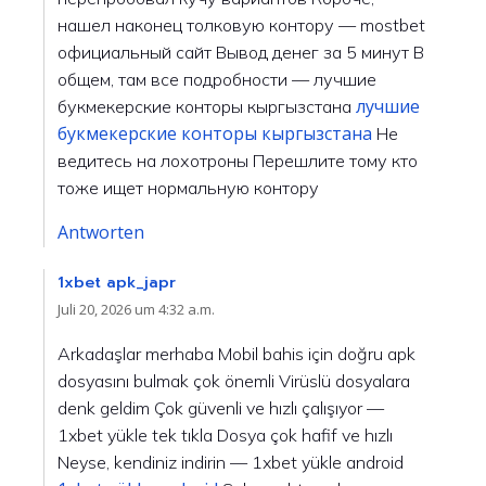
нашел наконец толковую контору — mostbet
официальный сайт Вывод денег за 5 минут В
общем, там все подробности — лучшие
лучшие
букмекерские конторы кыргызстана
букмекерские конторы кыргызстана
Не
ведитесь на лохотроны Перешлите тому кто
тоже ищет нормальную контору
Antworten
1xbet apk_japr
Juli 20, 2026 um 4:32 a.m.
Arkadaşlar merhaba Mobil bahis için doğru apk
dosyasını bulmak çok önemli Virüslü dosyalara
denk geldim Çok güvenli ve hızlı çalışıyor —
1xbet yükle tek tıkla Dosya çok hafif ve hızlı
Neyse, kendiniz indirin — 1xbet yükle android