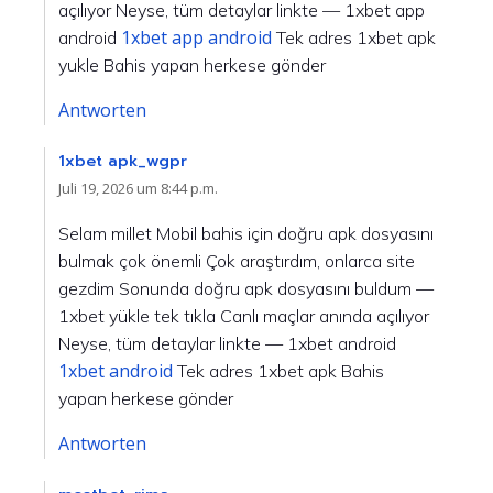
açılıyor Neyse, tüm detaylar linkte — 1xbet app
1xbet app android
android
Tek adres 1xbet apk
yukle Bahis yapan herkese gönder
Antworten
1xbet apk_wgpr
Juli 19, 2026 um 8:44 p.m.
Selam millet Mobil bahis için doğru apk dosyasını
bulmak çok önemli Çok araştırdım, onlarca site
gezdim Sonunda doğru apk dosyasını buldum —
1xbet yükle tek tıkla Canlı maçlar anında açılıyor
Neyse, tüm detaylar linkte — 1xbet android
1xbet android
Tek adres 1xbet apk Bahis
yapan herkese gönder
Antworten