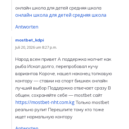
онлайн школа для детей средняя школа
онлайн школа для детей средняя школа
Antworten
mostbet_kdpi
Juli 20, 2026 um 8:27 p.m.
Народ всем привет А поддержка молчит как
рыба Искал долго, перепробовал кучу
вариантов Короче, нашел наконец толковую
контору — ставки на спорт бишкек онлайн
лучший выбор Поддержка отвечает сразу В
общем, сохраняйте себе — mostbet сайт
https://mostbet-nht.com.kg
Только mostbet
реально рулит Перешлите тому кто тоже
ищет нормальную контору
Antworten