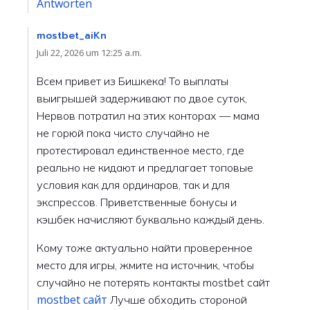
Antworten
mostbet_aiKn
Juli 22, 2026 um 12:25 a.m.
Всем привет из Бишкека! То выплаты
выигрышей задерживают по двое суток,
Нервов потратил на этих конторах — мама
не горюй пока чисто случайно не
протестировал единственное место, где
реально не кидают и предлагает топовые
условия как для ординаров, так и для
экспрессов. Приветственные бонусы и
кэшбек начисляют буквально каждый день.
Кому тоже актуально найти проверенное
место для игры, жмите на источник, чтобы
случайно не потерять контакты mostbet сайт
mostbet сайт
Лучше обходить стороной