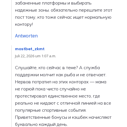
забаненные платформы и выбирать
надежные зоны. обязательно перешлите этот
пост тому, кто тоже сейчас ищет нормальную
контору!
Antworten
mostbet_zkmt
Juli 22, 2026 um 1:07 a.m.
Слушайте, кто сейчас в теме? А служба
поддержки молчит как рыба и не отвечает.
Нервов потратил на этих конторах — мама
не горюй пока чисто случайно не
протестировал единственное место, где
реально не кидают с отличной линией на все
популярные спортивные события.
Приветственные бонусы и кэшбек начисляют
буквально каждый день.