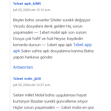
1xbet apk_blMt
Juli 20, 2026 um 12:12 a.m.
Beyler bahis severler Siteler sürekli değişiyor
Virüslü dosyalara denk geldim Hiç sorun
yaşamadım — 1xbet mobil apk son sürüm
Dosya çok hafif ve hızlı Neyse, kaydedin
1xbet app
kenarda dursun — 1xbet app apk
apk
Sakın sahte apk dosyalarına kanma Bahis
yapan herkese gönder
Antworten
1xbet indir_jbSl
Juli 20, 2026 um 12:37 a.m.
Selam millet Mobil bahis uygulaması hayat
kurtarıyor Bazıları sürekli güncelleme istiyor
Hiçbir sorun yaşamadım — 1xbet mobii en iyisi