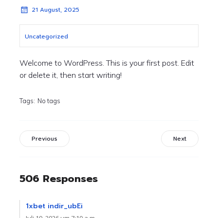
21 August, 2025
Uncategorized
Welcome to WordPress. This is your first post. Edit
or delete it, then start writing!
Tags:
No tags
Previous
Next
506 Responses
1xbet indir_ubEi