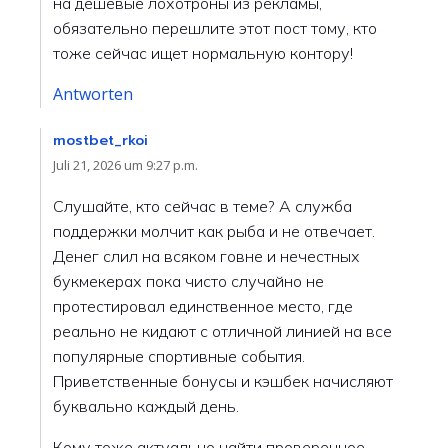
на дешевые лохотроны из рекламы,
обязательно перешлите этот пост тому, кто
тоже сейчас ищет нормальную контору!
Antworten
mostbet_rkoi
Juli 21, 2026 um 9:27 p.m.
Слушайте, кто сейчас в теме? А служба
поддержки молчит как рыба и не отвечает.
Денег слил на всяком говне и нечестных
букмекерах пока чисто случайно не
протестировал единственное место, где
реально не кидают с отличной линией на все
популярные спортивные события.
Приветственные бонусы и кэшбек начисляют
буквально каждый день.
Кому тоже актуально найти проверенное