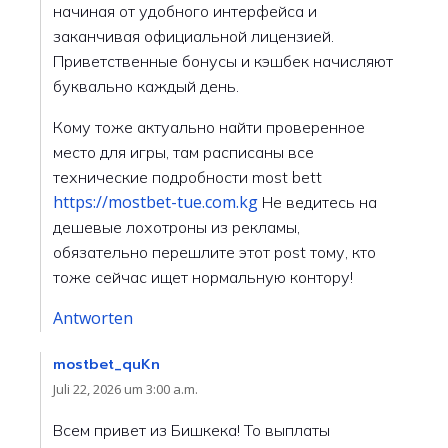
начиная от удобного интерфейса и
заканчивая официальной лицензией.
Приветственные бонусы и кэшбек начисляют
буквально каждый день.
Кому тоже актуально найти проверенное
место для игры, там расписаны все
технические подробности most bett
https://mostbet-tue.com.kg
Не ведитесь на
дешевые лохотроны из рекламы,
обязательно перешлите этот post тому, кто
тоже сейчас ищет нормальную контору!
Antworten
mostbet_quKn
Juli 22, 2026 um 3:00 a.m.
Всем привет из Бишкека! То выплаты