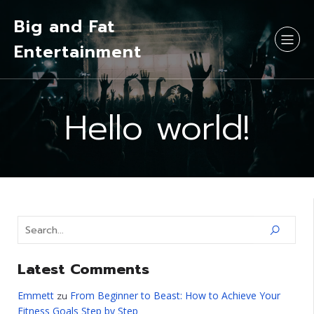
Big and Fat
Entertainment
Hello world!
Latest Comments
Emmett
From Beginner to Beast: How to Achieve Your
zu
Fitness Goals Step by Step